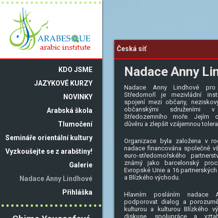
Česká síť
Nadace Anny Li
KDO JSME
JAZYKOVÉ KURZY
Nadace Anny Lindhové pro 
Středomoří je mezivládní insti
NOVINKY
spojení mezi občany, neziskov
občanskými sdruženími 
Arabská škola
Středozemního moře. Jejím c
Tlumočení
důvěru a zlepšit vzájemnou tolera
Semináře orientální kultury
Organizace byla založena v ro
nadace financována společně v
Vyzkoušejte se z arabštiny!
euro-středomořského partnerst
známý jako barcelonský proc
Galerie
Evropské Unie a 16 partnerských
a Blízkého východu.
Nadace Anny Lindhové
Přihláška
Hlavním posláním nadace 
podporovat dialog a porozumě
kulturou a kulturou Blízkého vý
diskuse, spolupráce a vzta