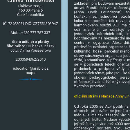
Chima Youssefová
základem pro budování mezistátn
Eliášova 266/3
úrovni. Prostřednictvím občansk
160 00 Praha 6
(Anna Lindh Foundation) sna
Česká republika
kontakt mezi jednotlivci rozdí
kultur a napomáhat tak rozvoji
IČ: 72462051 DIČ: CZ7551303947
harmonického soužití. ALF má cha
což znamená, že sdružuje o
Mob.: +420 777 787 337
jednotlivých národních sítí, 
koordinovány na mezinárodní úro
číslo účtu pro platby
centra v egyptské Alexandrii
školného:
FIO banka, název
především nevládní organizace č
účtu: Chima Youssefova
kulturního koše barcelonského
obory sdružených organizací jsou:
2000594362/2010
věda, komunikace a přístup k m
se v posledních letech orientuj
education@arabic.cz
podmínek a podporu vědy a
mapa
jednotlivých témat, jako jsou: lid
školení pedagogického person
občanství, trvale udržitelný rozvo
životního prostředí.
oficiální stránka Nadace Anny Lin
Od roku 2005 se ALF podílí na a
oborech- především se jedná o v
média- a má tak zásadní vliv 
odlišných kultur. Nadace vybudo
jejímiž členy je více než 4000 ne
občanských sdružení. Svou akt