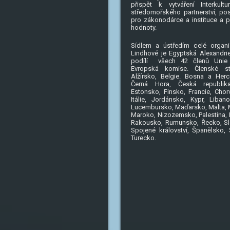
přispět k vytváření Interkultu
středomořského partnerství, po
pro zákonodárce a instituce a 
hodnoty.
Sídlem a ústředím celé organ
Lindhové je Egyptská Alexandrie
podílí všech 42 členů Unie
Evropská komise. Členské stá
Alžírsko, Belgie. Bosna a Herc
Černá Hora, Česká republik
Estonsko, Finsko, Francie, Chorv
Itálie, Jordánsko, Kypr, Libano
Lucembursko, Maďarsko, Malta, 
Maroko, Nizozemsko, Palestina, 
Rakousko, Rumunsko, Řecko, Sl
Spojené království, Španělsko,
Turecko.